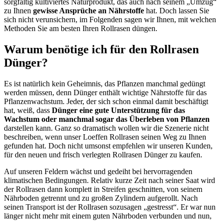
sorgfältig kultiviertes Naturprodukt, das auch nach seinem „Umzug“
zu Ihnen
gewisse Ansprüche an Nährstoffe
hat. Doch lassen Sie
sich nicht verunsichern, im Folgenden sagen wir Ihnen, mit welchen
Methoden Sie am besten Ihren Rollrasen düngen.
Warum benötige ich für den Rollrasen
Dünger?
Es ist natürlich kein Geheimnis, das Pflanzen manchmal gedüngt
werden müssen, denn Dünger enthält wichtige Nährstoffe für das
Pflanzenwachstum. Jeder, der sich schon einmal damit beschäftigt
hat, weiß, dass
Dünger eine gute Unterstützung für das
Wachstum oder manchmal sogar das Überleben von Pflanzen
darstellen kann. Ganz so dramatisch wollen wir die Szenerie nicht
beschreiben, wenn unser Loeffen Rollrasen seinen Weg zu Ihnen
gefunden hat. Doch nicht umsonst empfehlen wir unseren Kunden,
für den neuen und frisch verlegten Rollrasen Dünger zu kaufen.
Auf unseren Feldern wächst und gedeiht bei hervorragenden
klimatischen Bedingungen. Relativ kurze Zeit nach seiner Saat wird
der Rollrasen dann komplett in Streifen geschnitten, von seinem
Nährboden getrennt und zu großen Zylindern aufgerollt. Nach
seinen Transport ist der Rollrasen sozusagen „gestresst“. Er war nun
länger nicht mehr mit einem guten Nährboden verbunden und nun,